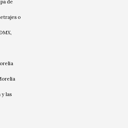
apa de
etrajes o
 CDMX,
orelia
Morelia
 y las