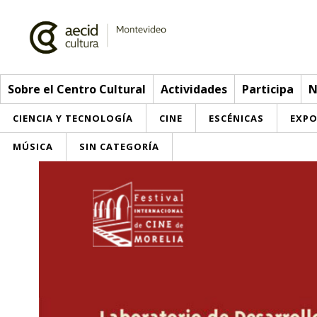
Sobre el Centro Cultural
Actividades
Participa
N
CIENCIA Y TECNOLOGÍA
CINE
ESCÉNICAS
EXPO
MÚSICA
SIN CATEGORÍA
Sobre el Centro Cultural
Red AECID
Actividades
Equipo
> Ir a Actividades
Participa
Instalaciones
Esta semana
Envíanos tu propuesta
Noticias
Visítanos
Inscripciones
Buzón de sugerencias
Convocatorias