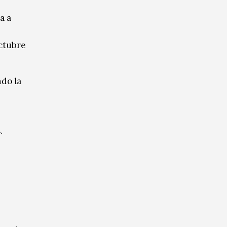
a a
octubre
ndo la
.