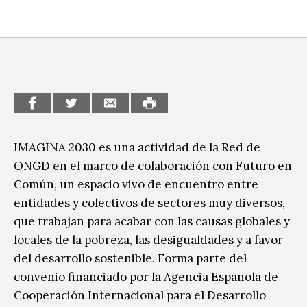
CCE en el interior/libros
Exposiciones
Espacio itinerante de lectura infantil
Formación
Género y Diversidad
Infantil y Juvenil
Letras
IMAGINA 2030 es una actividad de la Red de
ONGD en el marco de colaboración con Futuro en
Medio Ambiente
Común, un espacio vivo de encuentro entre
Música
entidades y colectivos de sectores muy diversos,
que trabajan para acabar con las causas globales y
Sin categoría
locales de la pobreza, las desigualdades y a favor
del desarrollo sostenible. Forma parte del
convenio financiado por la Agencia Española de
Cooperación Internacional para el Desarrollo