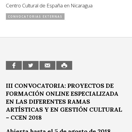
Centro Cultural de España en Nicaragua
CCE en el interior/libros
Exposiciones
CONVOCATORIAS EXTERNAS
Espacio itinerante de lectura infantil
Formación
Género y Diversidad
Infantil y Juvenil
Letras
Medio Ambiente
Música
III CONVOCATORIA: PROYECTOS DE
FORMACIÓN ONLINE ESPECIALIZADA
Sin categoría
EN LAS DIFERENTES RAMAS
ARTÍSTICAS Y EN GESTIÓN CUL
TURAL
– CCEN 2018
Abierta hasta el 5 de agosto de 2018