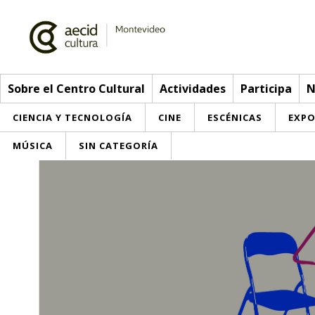
Sobre el Centro Cultural
Actividades
Participa
N
CIENCIA Y TECNOLOGÍA
CINE
ESCÉNICAS
EXPO
MÚSICA
SIN CATEGORÍA
Sobre el Centro Cultural
Red AECID
Actividades
Equipo
> Ir a Actividades
Participa
Instalaciones
Esta semana
Envíanos tu propuesta
Noticias
Visítanos
Inscripciones
Buzón de sugerencias
Convocatorias