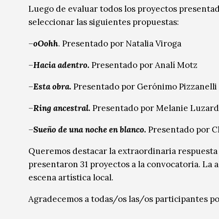
Luego de evaluar todos los proyectos presentad
Música
Música
seleccionar las siguientes propuestas:
Sin categoría
Sin categoría
–
oOohh
. Presentado por Natalia Viroga
–
Hacia adentro.
Presentado por Analí Motz
–
Esta obra.
Presentado por Gerónimo Pizzanelli 
–
Ring ancestral.
Presentado por Melanie Luzar
–
Sueño de una noche en blanco.
Presentado por
C
Queremos destacar la extraordinaria respuesta q
presentaron 31 proyectos a la convocatoria. La a
escena artística local.
Agradecemos a todas/os las/os participantes por