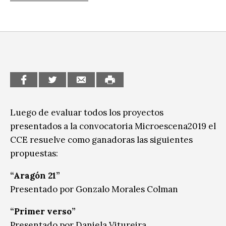
CCE en el interior/libros
Exposiciones
Espacio itinerante de lectura infantil
Formación
Género y Diversidad
Infantil y Juvenil
Letras
Luego de evaluar todos los proyectos
Medio Ambiente
presentados a la convocatoria Microescena2019 el
CCE resuelve como ganadoras las siguientes
Música
propuestas:
Sin categoría
“Aragón 21”
Presentado por Gonzalo Morales Colman
“Primer verso”
Presentado por Daniela Vitureira