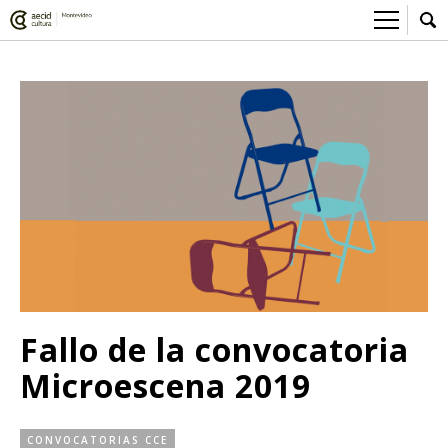
Sobre el Centro Cultural
Red AECID
Actividades
Equipo
> Ir a Actividades
Participa
Instalaciones
Esta semana
Envíanos tu propuesta
Noticias
Visítanos
Inscripciones
Buzón de sugerencias
Convocatorias
> Ir a Convocatorias
Medios
Convocatorias CCE
Sala de Prensa
Mediateca
Fallo de la convocatoria
Convocatorias externas
CCE Medios
> Ir a Mediateca
Ciencia y Tecnología
Microescena 2019
Ludoteca
Cine
Comicteca
Escénicas
CONVOCATORIAS CCE