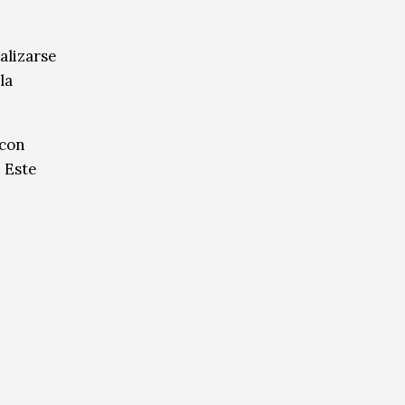
alizarse
la
 con
. Este