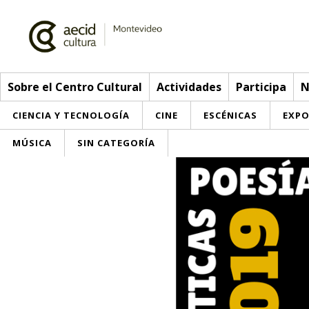
Sobre el Centro Cultural
Actividades
Participa
N
CIENCIA Y TECNOLOGÍA
CINE
ESCÉNICAS
EXPO
MÚSICA
SIN CATEGORÍA
Sobre el Centro Cultural
Red AECID
Actividades
Equipo
> Ir a Actividades
Participa
Instalaciones
Esta semana
Envíanos tu propuesta
Noticias
Visítanos
Inscripciones
Buzón de sugerencias
Convocatorias