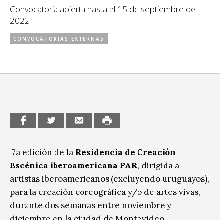
Convocatoria abierta hasta el 15 de septiembre de
CCE en el interior/libros
Exposiciones
2022
Espacio itinerante de lectura infantil
Formación
CONVOCATORIAS EXTERNAS
Género y Diversidad
Infantil y Juvenil
Letras
Medio Ambiente
Música
7a edición de la
Residencia de Creación
Sin categoría
Escénica iberoamericana PAR
, dirigida a
artistas iberoamericanos (excluyendo uruguayos),
para la creación coreográfica y/o de artes vivas,
durante dos semanas entre noviembre y
diciembre en la ciudad de Montevideo.