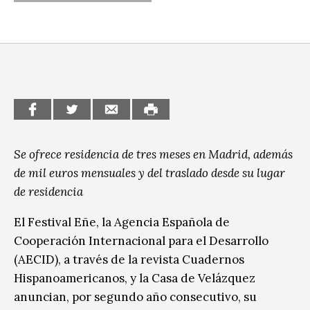
CCE en el interior/libros
Exposiciones
Espacio itinerante de lectura infantil
Formación
Género y Diversidad
Infantil y Juvenil
Letras
Se ofrece residencia de tres meses en Madrid, además
Medio Ambiente
de mil euros mensuales y del traslado desde su lugar
de residencia
Música
El Festival Eñe, la Agencia Española de
Sin categoría
Cooperación Internacional para el Desarrollo
(AECID), a través de la revista Cuadernos
Hispanoamericanos, y la Casa de Velázquez
anuncian, por segundo año consecutivo, su