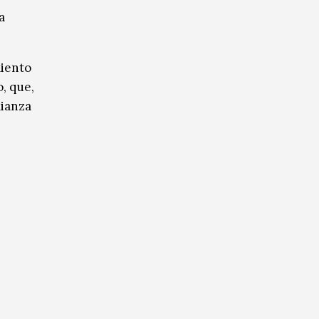
a
miento
, que,
lianza