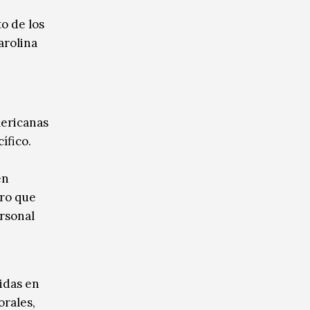
o de los
arolina
mericanas
ífico.
en
ero que
ersonal
idas en
orales,