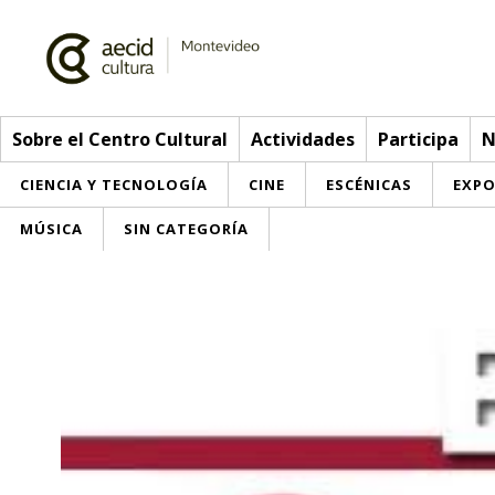
Sobre el Centro Cultural
Actividades
Participa
N
CIENCIA Y TECNOLOGÍA
CINE
ESCÉNICAS
EXPO
MÚSICA
SIN CATEGORÍA
Sobre el Centro Cultural
Red AECID
Actividades
Equipo
> Ir a Actividades
Participa
Instalaciones
Esta semana
Envíanos tu propuesta
Noticias
Visítanos
Inscripciones
Buzón de sugerencias
Convocatorias