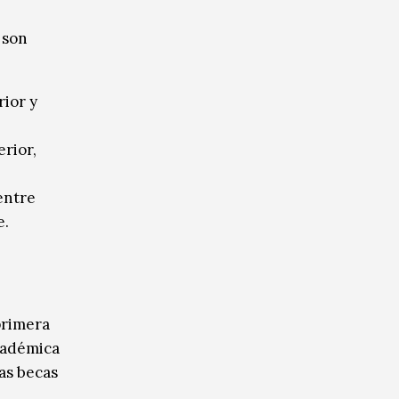
 son
rior y
rior,
 entre
e.
primera
académica
as becas