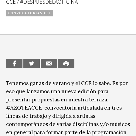
CCE / #DESPUÉSDELAOFICINA
CCE en el interior/libros
Exposiciones
CONVOCATORIAS CCE
Espacio itinerante de lectura infantil
Formación
Género y Diversidad
Infantil y Juvenil
Letras
Medio Ambiente
Tenemos ganas de verano y el CCE lo sabe. Es por
Música
eso que lanzamos una nueva edición para
Sin categoría
presentar propuestas en nuestra terraza.
#AZOTEACCE convocatoria articulada en tres
líneas de trabajo y dirigida a artistas
contemporáneos de varias disciplinas y/o músicos
en general para formar parte de la programación