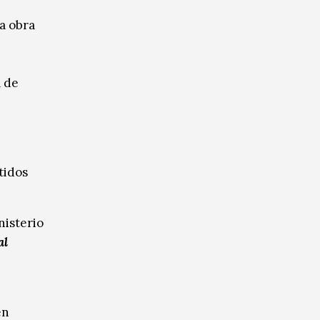
a obra
l de
tidos
nisterio
al
en