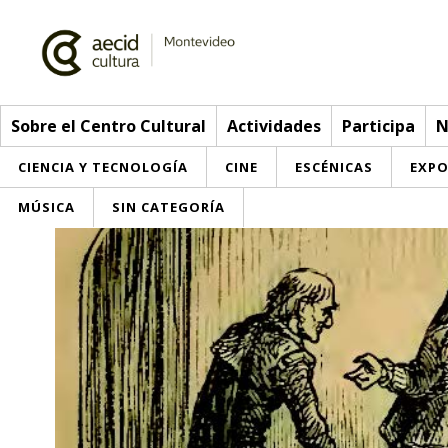
Sobre el Centro Cultural
Actividades
Participa
N
CIENCIA Y TECNOLOGÍA
CINE
ESCÉNICAS
EXPO
MÚSICA
SIN CATEGORÍA
Sobre el Centro Cultural
Red AECID
Actividades
Equipo
> Ir a Actividades
Participa
Instalaciones
Esta semana
Envíanos tu propuesta
Noticias
Visítanos
Inscripciones
Buzón de sugerencias
Convocatorias