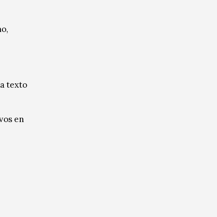
mo,
a texto
ivos en