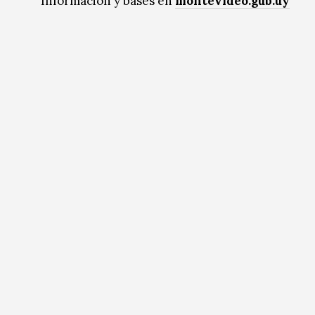
Información y bases en
montevideo.gub.uy