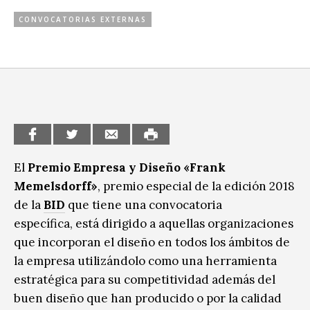
CCE en el interior/libros
CONVOCATORIAS EXTERNAS
Exposiciones
Espacio itinerante de lectura infantil
Formación
Género y Diversidad
Infantil y Juvenil
Letras
El
Premio Empresa y Diseño «Frank
Medio Ambiente
Memelsdorff»
, premio especial de la edición 2018
Música
de la
BID
que tiene una convocatoria
específica, está dirigido a aquellas organizaciones
Sin categoría
que incorporan el diseño en todos los ámbitos de
la empresa utilizándolo como una herramienta
estratégica para su competitividad además del
buen diseño que han producido o por la calidad