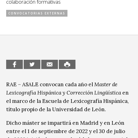
colaboración formativas
CCE en el interior/libros
Exposiciones
CONVOCATORIAS EXTERNAS
Espacio itinerante de lectura infantil
Formación
Género y Diversidad
Infantil y Juvenil
Letras
Medio Ambiente
RAE – ASALE convocan cada año el
Master de
Música
Lexicografía Hispánica y Corrección Lingüística
en
Sin categoría
el marco de la Escuela de Lexicografía Hispánica,
título propio de la Universidad de León.
Dicho máster se impartirá en Madrid y en León
entre el 1 de septiembre de 2022 y el 30 de julio