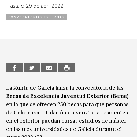
Hasta el 29 de abril 2022
CCE en el interior/libros
Exposiciones
CONVOCATORIAS EXTERNAS
Espacio itinerante de lectura infantil
Formación
Género y Diversidad
Infantil y Juvenil
Letras
Medio Ambiente
Música
La Xunta de Galicia lanza la convocatoria de las
Becas de Excelencia Juventud Exterior (Beme)
,
Sin categoría
en la que se ofrecen 250 becas para que personas
de Galicia con titulación universitaria residentes
en el exterior puedan cursar estudios de máster
en las tres universidades de Galicia durante el