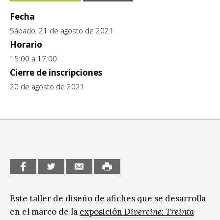
CCE en el interior/libros
Fecha
Exposiciones
Sábado, 21 de agosto de 2021.
Espacio itinerante de lectura infantil
Formación
Horario
Género y Diversidad
15:00 a 17:00
Cierre de inscripciones
Infantil y Juvenil
20 de agosto de 2021
Letras
Medio Ambiente
Música
Sin categoría
Este taller de diseño de afiches que se desarrolla
en el marco de la
exposición
Divercine: Treinta