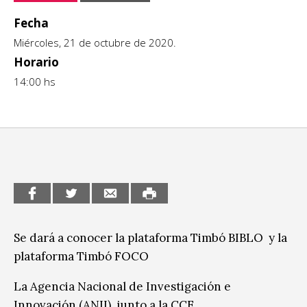
CCE en el interior/libros
Fecha
Exposiciones
Miércoles, 21 de octubre de 2020.
Espacio itinerante de lectura infantil
Formación
Horario
14:00 hs
Género y Diversidad
Infantil y Juvenil
Letras
Medio Ambiente
Música
Sin categoría
Se dará a conocer la plataforma Timbó BIBLO y la
plataforma Timbó FOCO
La Agencia Nacional de Investigación e
Innovación (ANII), junto a la CCE