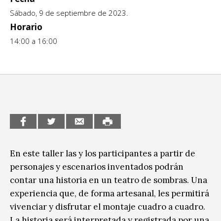
Sábado, 9 de septiembre de 2023.
CCE en el interior/libros
Exposiciones
Horario
Espacio itinerante de lectura infantil
Formación
14:00 a 16:00
Género y Diversidad
Infantil y Juvenil
Letras
Medio Ambiente
Música
En este taller las y los participantes a partir de
personajes y escenarios inventados podrán
Sin categoría
contar una historia en un teatro de sombras. Una
experiencia que, de forma artesanal, les permitirá
vivenciar y disfrutar el montaje cuadro a cuadro.
La historia será interpretada y registrada por una