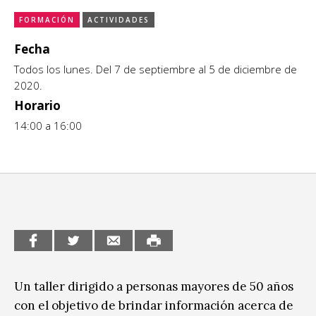
CCE en el interior/libros
FORMACIÓN
ACTIVIDADES
Exposiciones
Fecha
Espacio itinerante de lectura infantil
Formación
Todos los lunes. Del 7 de septiembre al 5 de diciembre de
2020.
Género y Diversidad
Horario
Infantil y Juvenil
14:00 a 16:00
Letras
Medio Ambiente
Música
Sin categoría
Un taller dirigido a personas mayores de 50 años
con el objetivo de brindar información acerca de