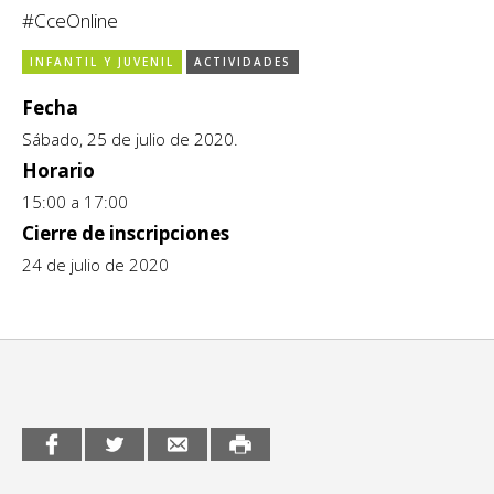
#CceOnline
CCE en el interior/libros
Exposiciones
INFANTIL Y JUVENIL
ACTIVIDADES
Espacio itinerante de lectura infantil
Formación
Fecha
Género y Diversidad
Sábado, 25 de julio de 2020.
Horario
Infantil y Juvenil
15:00 a 17:00
Cierre de inscripciones
Letras
24 de julio de 2020
Medio Ambiente
Música
Sin categoría