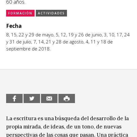
60 años.
CCE en el interior/libros
Exposiciones
FORMACIÓN
ACTIVIDADES
Espacio itinerante de lectura infantil
Fecha
Formación
8, 15, 22 y 29 de mayo, 5, 12, 19 y 26 de junio, 3, 10, 17, 24
Género y Diversidad
y 31 de julio, 7, 14, 21 y 28 de agosto, 4, 11 y 18 de
septiembre de 2018.
Infantil y Juvenil
Letras
Medio Ambiente
Música
Sin categoría
La escritura es una búsqueda del desarrollo de la
propia mirada, de ideas, de un tono, de nuevas
perspectivas de las cosas que pasan. Una práctica