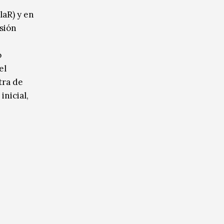
laR) y en
usión
o
el
tra de
inicial,