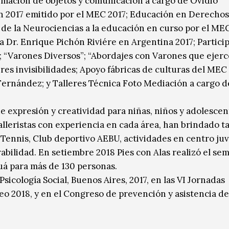
animación de objetos y comunicación a cargo de Ovidio
ón 2017 emitido por el MEC 2017; Educación en Derechos
de la Neurociencias a la educación en curso por el MEC
a Dr. Enrique Pichón Riviére en Argentina 2017; Partici
s; “Varones Diversos”; “Abordajes con Varones que ejer
eres invisibilidades; Apoyo fábricas de culturas del MEC
 Fernández; y Talleres Técnica Foto Mediación a cargo 
e expresión y creatividad para niñas, niños y adolescen
lleristas con experiencia en cada área, han brindado ta
Tennis, Club deportivo AEBU, actividades en centro juv
bilidad. En setiembre 2018 Pies con Alas realizó el sem
uá para más de 130 personas.
sicología Social, Buenos Aires, 2017, en las VI Jornadas
eo 2018, y en el Congreso de prevención y asistencia de