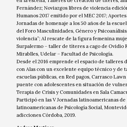
en la escena; Talleres de creación de títeres, 
Fernández; Noviazgos libres de violencia edici
Humanos 2017 emitido por el MEC 2017; Aportes 
Jornadas de homenaje a los 50 años de la escuel
del Foro Masculinidades, Género y Psicoanálisi
violencia”; Al rescate de la figura femenina muj
Surpalermo – taller de títeres a cago de Ovidio
Mirablles, Udelar – Facultad de Psicología.
Desde el 2016 emprende el espacio de talleres d
con Alas con un excelente equipo técnico y de ta
escuelas públicas, en Red pagos, Carrasco Lawn 
puente con adolescentes en situación de vulnera
Terapia de Crisis y Comunidades en Sala Camac
Participó en las V Jornadas latinoamericanas de P
latinoamericanas de Psicología Social, Montevid
adicciones Córdoba, 2019.