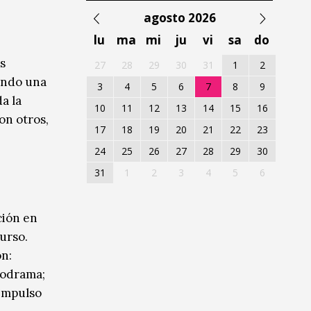
agosto 2026
lu
ma
mi
ju
vi
sa
do
os
27
28
29
30
31
1
2
iendo una
3
4
5
6
7
8
9
a la
10
11
12
13
14
15
16
on otros,
17
18
19
20
21
22
23
24
25
26
27
28
29
30
31
1
2
3
4
5
6
ción en
curso.
ón:
codrama;
 impulso