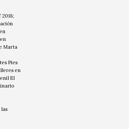
 2018;
pación
cen
 en
de Marta
tes Pies
lleres en
enil El
inario
 las