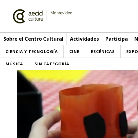
Sobre el Centro Cultural
Actividades
Participa
N
CIENCIA Y TECNOLOGÍA
CINE
ESCÉNICAS
EXPO
MÚSICA
SIN CATEGORÍA
Sobre el Centro Cultural
Red AECID
Actividades
Equipo
> Ir a Actividades
Participa
Instalaciones
Esta semana
Envíanos tu propuesta
Noticias
Visítanos
Inscripciones
Buzón de sugerencias
Convocatorias