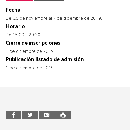
CCE en el interior/libros
Fecha
Exposiciones
Del 25 de noviembre al 7 de diciembre de 2019.
Espacio itinerante de lectura infantil
Formación
Horario
De 15:00 a 20:30
Género y Diversidad
Cierre de inscripciones
1 de diciembre de 2019
Infantil y Juvenil
Publicación listado de admisión
Letras
1 de diciembre de 2019
Medio Ambiente
Música
Sin categoría