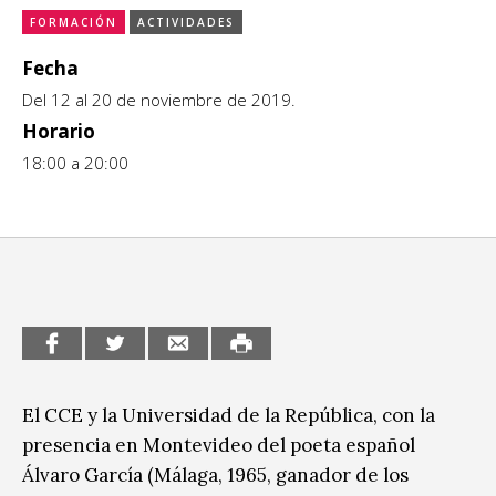
FORMACIÓN
ACTIVIDADES
CCE en el interior/libros
Exposiciones
Fecha
Espacio itinerante de lectura infantil
Formación
Del 12 al 20 de noviembre de 2019.
Horario
Género y Diversidad
18:00 a 20:00
Infantil y Juvenil
Letras
Medio Ambiente
Música
Sin categoría
El CCE y la Universidad de la República, con la
presencia en Montevideo del poeta español
Álvaro García (Málaga, 1965, ganador de los