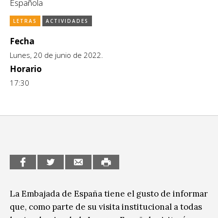
Española
CCE en el interior/libros
Exposiciones
LETRAS
ACTIVIDADES
Espacio itinerante de lectura infantil
Formación
Fecha
Lunes, 20 de junio de 2022.
Género y Diversidad
Horario
Infantil y Juvenil
17:30
Letras
Medio Ambiente
Música
Sin categoría
La Embajada de España tiene el gusto de informar
que, como parte de su visita institucional a todas