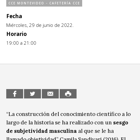
Escénicas
CCE MONTEVIDEO - CAFETERÍA CCE
CCE en el interior/libros
Fecha
Exposiciones
Espacio itinerante de lectura infantil
Miércoles, 29 de junio de 2022.
Formación
Horario
Género y Diversidad
19:00 a 21:00
Infantil y Juvenil
Letras
Medio Ambiente
Música
Sin categoría
“La construcción del conocimiento científico a lo
largo de la historia se ha realizado con un
sesgo
de subjetividad masculina
al que se le ha
llamado objetividad” Camila Sandivari (2016). El