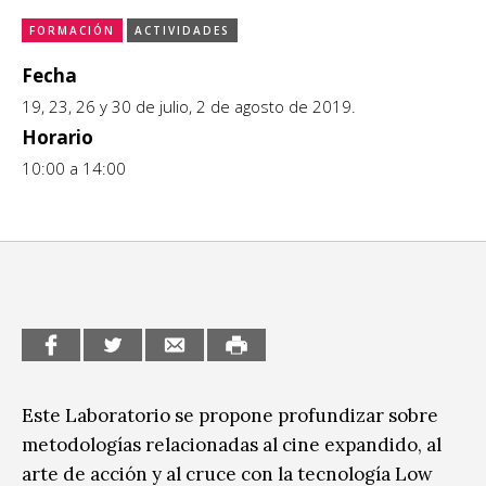
CCE en el interior/libros
FORMACIÓN
ACTIVIDADES
Exposiciones
Fecha
Espacio itinerante de lectura infantil
Formación
19, 23, 26 y 30 de julio, 2 de agosto de 2019.
Horario
Género y Diversidad
10:00 a 14:00
Infantil y Juvenil
Letras
Medio Ambiente
Música
Sin categoría
Este Laboratorio se propone profundizar sobre
metodologías relacionadas al cine expandido, al
arte de acción y al cruce con la tecnología Low