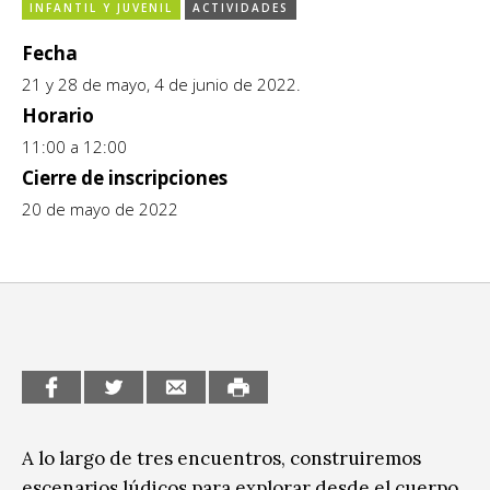
INFANTIL Y JUVENIL
ACTIVIDADES
CCE en el interior/libros
Exposiciones
Fecha
Espacio itinerante de lectura infantil
Formación
21 y 28 de mayo, 4 de junio de 2022.
Horario
Género y Diversidad
11:00 a 12:00
Cierre de inscripciones
Infantil y Juvenil
20 de mayo de 2022
Letras
Medio Ambiente
Música
Sin categoría
A lo largo de tres encuentros, construiremos
escenarios lúdicos para explorar desde el cuerpo,