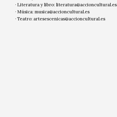
· Literatura y libro: literatura@accioncultural.es
· Música: musica@accioncultural.es
· Teatro: artesescenicas@accioncultural.es