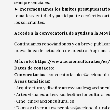
semipresenciales.
► Incrementamos los límites presupuestario
temáticas, entidad y participante o colectivo ar
los solicitantes.
Accede a la convocatoria de ayudas a la Movi
Continuamos renovándonos y en breve publicar
nueva línea de actuación de nuestro Programa o
Más info:
https://www.accioncultural.es/es
Datos de contacto:
Convocatorias
: convocatoriaspice@accioncultu
​Áreas temáticas:
· Arquitectura y diseño: artesvisuales@accioncul
· Artes visuales: artesvisuales@accioncultural.es
· Cine: cine@accioncultural.es
· Danza y circo: artesescenicas@accioncultural.