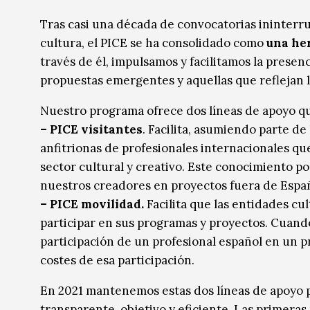
Música
Música
Tras casi una década de convocatorias ininterr
cultura, el PICE se ha consolidado como
una he
Sin categoría
Sin categoría
través de él, impulsamos y facilitamos la presen
propuestas emergentes y aquellas que reflejan la
Nuestro programa ofrece dos líneas de apoyo q
– PICE visitantes
. Facilita, asumiendo parte d
anfitrionas de profesionales internacionales q
sector cultural y creativo. Este conocimiento po
nuestros creadores en proyectos fuera de Espa
– PICE movilidad.
Facilita que las entidades cu
participar en sus programas y proyectos. Cuando
participación de un profesional español en un p
costes de esa participación.
En 2021 mantenemos estas dos líneas de apoyo 
transparente, objetivo y eficiente. Las primera