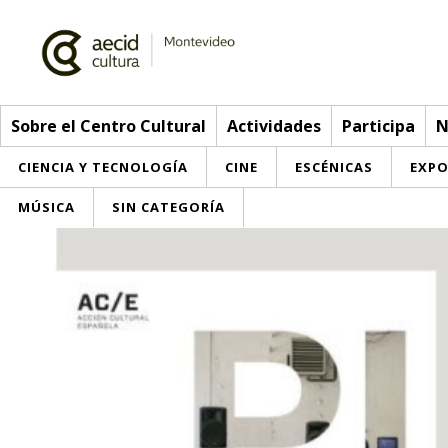
Sobre el Centro Cultural
Actividades
Participa
N
CIENCIA Y TECNOLOGÍA
CINE
ESCÉNICAS
EXPO
MÚSICA
SIN CATEGORÍA
Sobre el Centro Cultural
Red AECID
Actividades
Equipo
> Ir a Actividades
Participa
Instalaciones
Esta semana
Envíanos tu propuesta
Noticias
Visítanos
Inscripciones
Buzón de sugerencias
Convocatorias