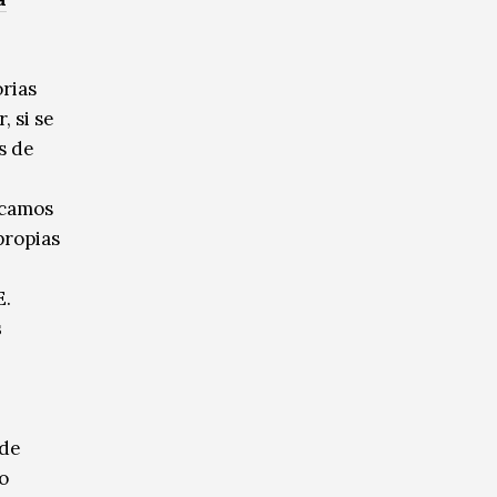
orias
, si se
s de
icamos
propias
E.
s
 de
o