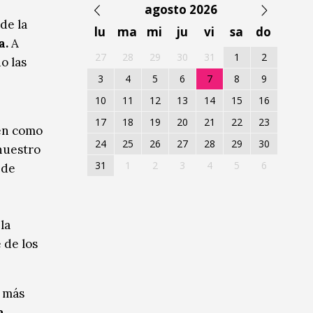
agosto 2026
de la
lu
ma
mi
ju
vi
sa
do
a.
A
27
28
29
30
31
1
2
o las
3
4
5
6
7
8
9
10
11
12
13
14
15
16
17
18
19
20
21
22
23
úen como
24
25
26
27
28
29
30
nuestro
31
1
2
3
4
5
6
 de
la
 de los
n más
a