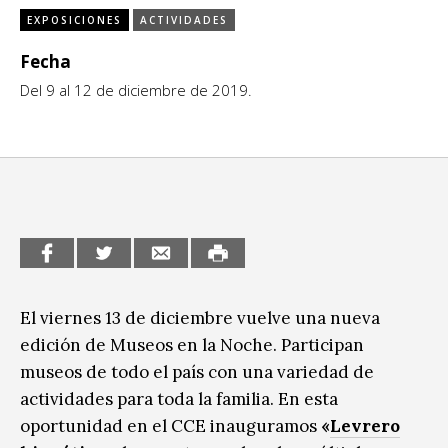
EXPOSICIONES
ACTIVIDADES
CCE en el interior/libros
Exposiciones
Fecha
Espacio itinerante de lectura infantil
Del 9 al 12 de diciembre de 2019.
Formación
Género y Diversidad
Infantil y Juvenil
Letras
Medio Ambiente
Música
El viernes 13 de diciembre vuelve una nueva
edición de Museos en la Noche. Participan
Sin categoría
museos de todo el país con una variedad de
actividades para toda la familia. En esta
oportunidad en el CCE inauguramos
«
Levrero