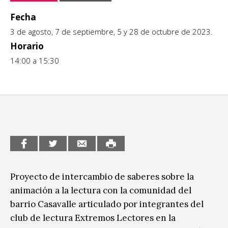
CCE en el interior/libros
Fecha
Exposiciones
3 de agosto, 7 de septiembre, 5 y 28 de octubre de 2023.
Espacio itinerante de lectura infantil
Formación
Horario
14:00 a 15:30
Género y Diversidad
Infantil y Juvenil
Letras
Medio Ambiente
Música
Sin categoría
Proyecto de intercambio de saberes sobre la
animación a la lectura con la comunidad del
barrio Casavalle articulado por integrantes del
club de lectura Extremos Lectores en la