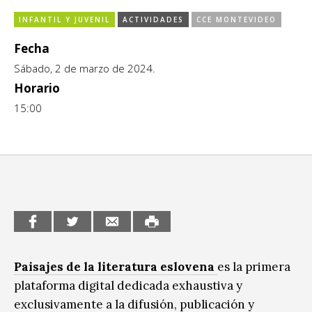
CCE en el interior/libros
INFANTIL Y JUVENIL
ACTIVIDADES
CCE MONTEVIDEO
Exposiciones
Fecha
Espacio itinerante de lectura infantil
Formación
Sábado, 2 de marzo de 2024.
Género y Diversidad
Horario
15:00
Infantil y Juvenil
Letras
Medio Ambiente
Música
Sin categoría
Paisajes de la literatura eslovena
es la primera
plataforma digital dedicada exhaustiva y
exclusivamente a la difusión, publicación y