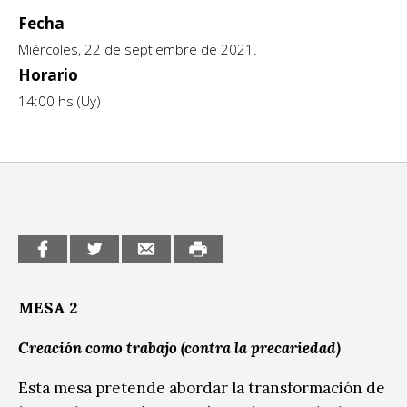
Fecha
CCE en el interior/libros
Exposiciones
Miércoles, 22 de septiembre de 2021.
Espacio itinerante de lectura infantil
Horario
Formación
14:00 hs (Uy)
Género y Diversidad
Infantil y Juvenil
Letras
Medio Ambiente
Música
MESA 2
Sin categoría
Creación como trabajo (contra la precariedad)
Esta mesa pretende abordar la transformación de