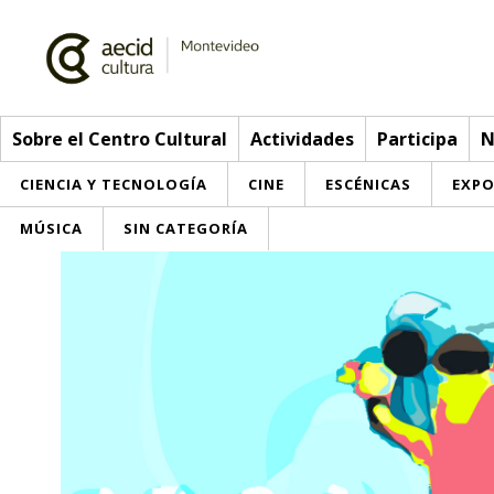
Sobre el Centro Cultural
Actividades
Participa
N
CIENCIA Y TECNOLOGÍA
CINE
ESCÉNICAS
EXPO
MÚSICA
SIN CATEGORÍA
Sobre el Centro Cultural
Red AECID
Actividades
Equipo
> Ir a Actividades
Participa
Instalaciones
Esta semana
Envíanos tu propuesta
Noticias
Visítanos
Inscripciones
Buzón de sugerencias
Convocatorias