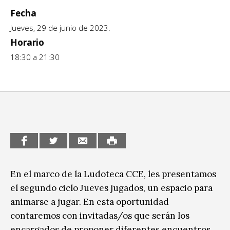
Fecha
CCE en el interior/libros
Exposiciones
Jueves, 29 de junio de 2023.
Espacio itinerante de lectura infantil
Horario
Formación
18:30 a 21:30
Género y Diversidad
Infantil y Juvenil
Letras
Medio Ambiente
Música
En el marco de la Ludoteca CCE, les presentamos
Sin categoría
el segundo ciclo Jueves jugados, un espacio para
animarse a jugar. En esta oportunidad
contaremos con invitadas/os que serán los
encargados de proponer diferentes encuentros