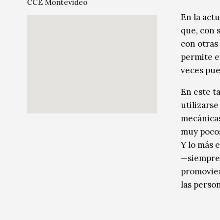
CCE Montevideo
Música
Música
En la act
que, con 
Sin categoría
Sin categoría
con otras
permite e
veces pue
En este t
utilizars
mecánicas
muy pocos 
Y lo más 
—siempre 
promovien
las person