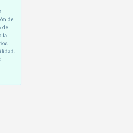
a
ión de
a de
 la
ios.
ilidad.
s
,