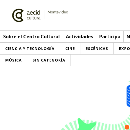
Sobre el Centro Cultural
Actividades
Participa
N
CIENCIA Y TECNOLOGÍA
CINE
ESCÉNICAS
EXPO
MÚSICA
SIN CATEGORÍA
Sobre el Centro Cultural
Red AECID
Actividades
Equipo
> Ir a Actividades
Participa
Instalaciones
Esta semana
Envíanos tu propuesta
Noticias
Visítanos
Inscripciones
Buzón de sugerencias
Convocatorias