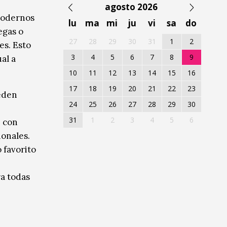
agosto 2026
 modernos
lu
ma
mi
ju
vi
sa
do
egas o
27
28
29
30
31
1
2
es. Esto
3
4
5
6
7
8
9
al a
10
11
12
13
14
15
16
17
18
19
20
21
22
23
ueden
24
25
26
27
28
29
30
31
1
2
3
4
5
6
, con
ionales.
 favorito
a todas