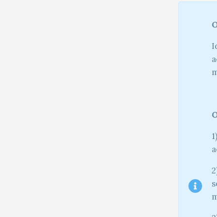
O
I
a
m
O
1
a
2
s
m