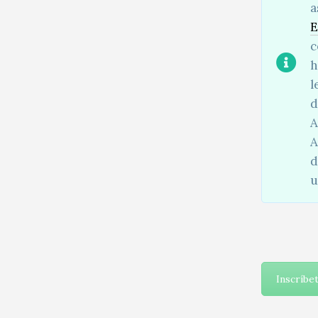
a
E
c
h
l
d
A
A
d
u
Inscríbe