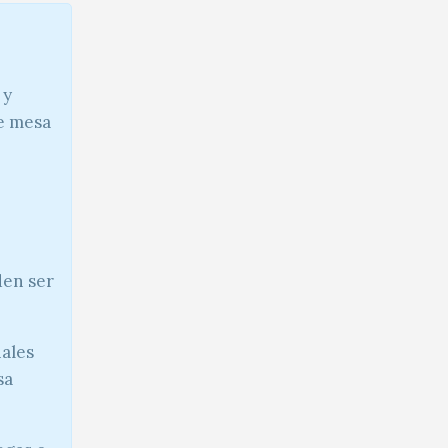
 y
de mesa
den ser
iales
sa