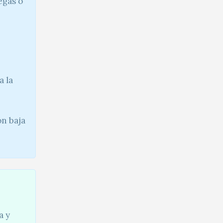
egas o
a la
on baja
a y