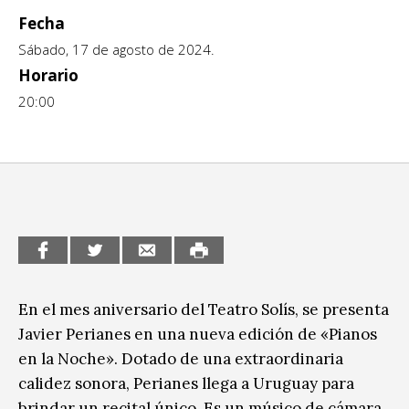
Fecha
CCE en el interior/libros
Exposiciones
Sábado, 17 de agosto de 2024.
Espacio itinerante de lectura infantil
Formación
Horario
20:00
Género y Diversidad
Infantil y Juvenil
Letras
Medio Ambiente
Música
En el mes aniversario del Teatro Solís, se presenta
Sin categoría
Javier Perianes en una nueva edición de «Pianos
en la Noche». Dotado de una extraordinaria
calidez sonora, Perianes llega a Uruguay para
brindar un recital único. Es un músico de cámara