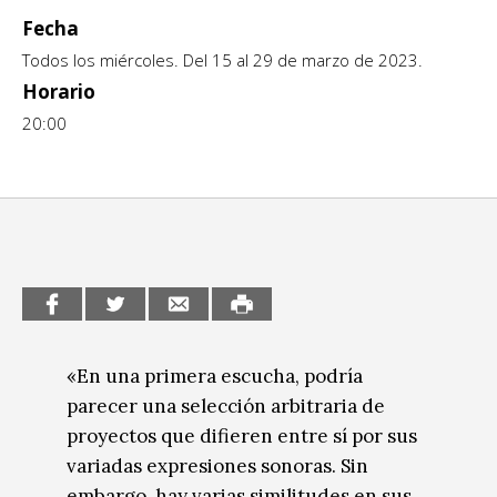
Escénicas
Fecha
CCE en el interior/libros
Exposiciones
Todos los miércoles. Del 15 al 29 de marzo de 2023.
Espacio itinerante de lectura infantil
Horario
Formación
20:00
Género y Diversidad
Infantil y Juvenil
Letras
Medio Ambiente
Música
«En una primera escucha, podría
Sin categoría
parecer una selección arbitraria de
proyectos que difieren entre sí por sus
variadas expresiones sonoras. Sin
embargo, hay varias similitudes en sus