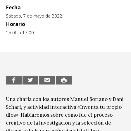
Fecha
CCE en el interior/libros
Exposiciones
Sábado, 7 de mayo de 2022.
Espacio itinerante de lectura infantil
Formación
Horario
15:00 a 17:00
Género y Diversidad
Infantil y Juvenil
Letras
Medio Ambiente
Música
Una c
harla con los autores
Manuel Soriano
y
Dani
Sin categoría
Scharf
, y actividad interactiva «Inventá tu propio
dios». Hablaremos sobre cómo fue el proceso
creativo de la investigación y la selección de
dioses, y de la narración visual del libro.