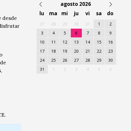
agosto 2026
lu
ma
mi
ju
vi
sa
do
be desde
27
28
29
30
31
1
2
disfrutar
3
4
5
6
7
8
9
10
11
12
13
14
15
16
17
18
19
20
21
22
23
o
24
25
26
27
28
29
30
 de
31
1
2
3
4
5
6
,
CE.