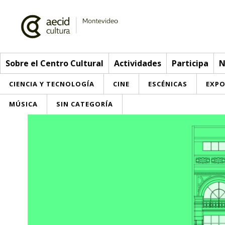
Sobre el Centro Cultural
Actividades
Participa
N
CIENCIA Y TECNOLOGÍA
CINE
ESCÉNICAS
EXPO
MÚSICA
SIN CATEGORÍA
Sobre el Centro Cultural
Red AECID
Actividades
Equipo
> Ir a Actividades
Participa
Instalaciones
Esta semana
Envíanos tu propuesta
Noticias
Visítanos
Inscripciones
Buzón de sugerencias
Convocatorias