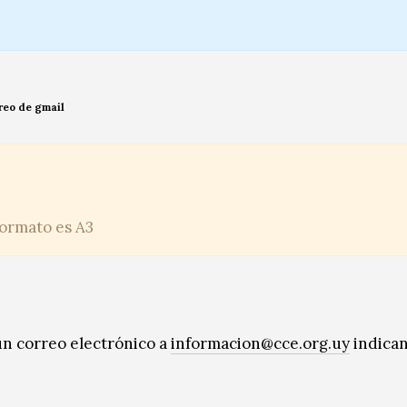
rreo de gmail
formato es A3
un correo electrónico a
informacion@cce.org.uy
indican