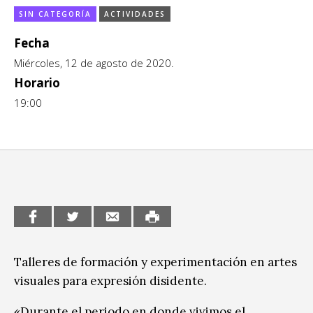
SIN CATEGORÍA
ACTIVIDADES
CCE en el interior/libros
Exposiciones
Fecha
Espacio itinerante de lectura infantil
Formación
Miércoles, 12 de agosto de 2020.
Género y Diversidad
Horario
19:00
Infantil y Juvenil
Letras
Medio Ambiente
Música
Sin categoría
Talleres de formación y experimentación en artes
visuales para expresión disidente.
«Durante el periodo en donde vivimos el