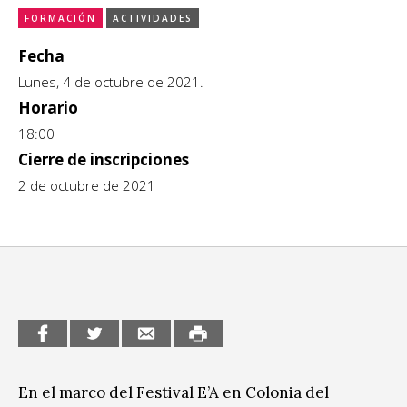
FORMACIÓN
ACTIVIDADES
CCE en el interior/libros
Exposiciones
Fecha
Espacio itinerante de lectura infantil
Formación
Lunes, 4 de octubre de 2021.
Horario
Género y Diversidad
18:00
Cierre de inscripciones
Infantil y Juvenil
2 de octubre de 2021
Letras
Medio Ambiente
Música
Sin categoría
En el marco del Festival E’A en Colonia del