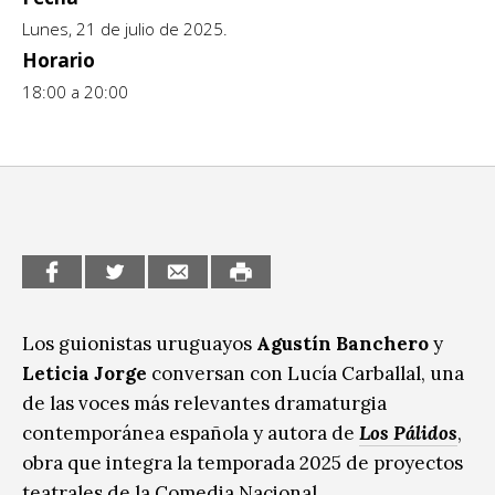
Lunes, 21 de julio de 2025.
CCE en el interior/libros
Exposiciones
Horario
Espacio itinerante de lectura infantil
18:00 a 20:00
Formación
Género y Diversidad
Infantil y Juvenil
Letras
Medio Ambiente
Música
Los guionistas uruguayos
Agustín Banchero
y
Leticia Jorge
conversan con Lucía Carballal, una
Sin categoría
de las voces más relevantes dramaturgia
contemporánea española y autora de
Los Pálidos
,
obra que integra la temporada 2025 de proyectos
teatrales de la Comedia Nacional.