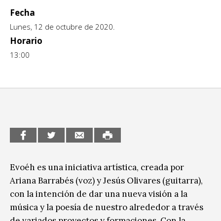
Fecha
CCE en el interior/libros
Exposiciones
Lunes, 12 de octubre de 2020.
Espacio itinerante de lectura infantil
Formación
Horario
13:00
Género y Diversidad
Infantil y Juvenil
Letras
Medio Ambiente
Música
Evoéh es una iniciativa artística, creada por
Sin categoría
Ariana Barrabés (voz) y Jesús Olivares (guitarra),
con la intención de dar una nueva visión a la
música y la poesía de nuestro alrededor a través
de variados proyectos y formaciones. Con la