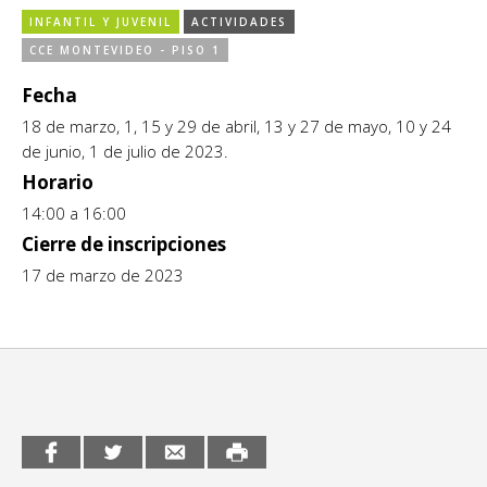
INFANTIL Y JUVENIL
ACTIVIDADES
CCE en el interior/libros
Exposiciones
CCE MONTEVIDEO - PISO 1
Espacio itinerante de lectura infantil
Formación
Fecha
18 de marzo, 1, 15 y 29 de abril, 13 y 27 de mayo, 10 y 24
Género y Diversidad
de junio, 1 de julio de 2023.
Horario
Infantil y Juvenil
14:00 a 16:00
Letras
Cierre de inscripciones
17 de marzo de 2023
Medio Ambiente
Música
Sin categoría