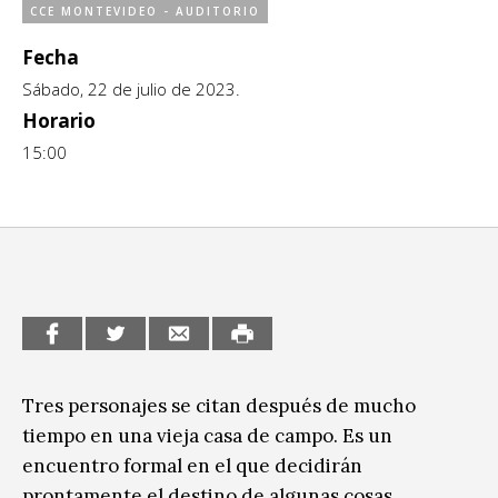
CCE MONTEVIDEO - AUDITORIO
CCE en el interior/libros
Exposiciones
Fecha
Espacio itinerante de lectura infantil
Formación
Sábado, 22 de julio de 2023.
Horario
Género y Diversidad
15:00
Infantil y Juvenil
Letras
Medio Ambiente
Música
Sin categoría
Tres personajes se citan después de mucho
tiempo en una vieja casa de campo. Es un
encuentro formal en el que decidirán
prontamente el destino de algunas cosas