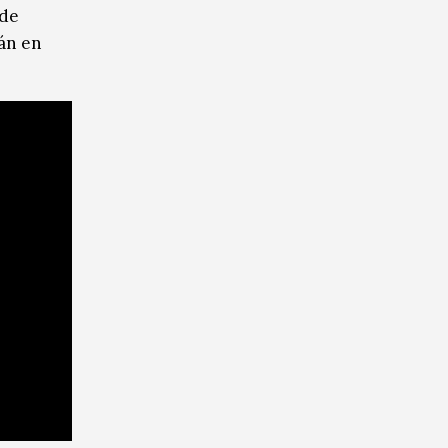
ide
rán en