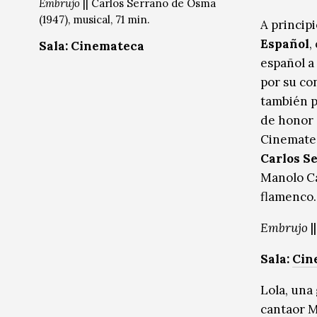
Embrujo
|| Carlos Serrano de Osma
Música
Música
(1947), musical, 71 min.
A princip
Español
,
Sin categoría
Sin categoría
Sala:
Cinemateca
español a
por su co
también p
de honor 
Cinematec
Carlos S
Manolo Car
flamenco.
Embrujo
|
Sala:
Cin
Lola, una
cantaor M