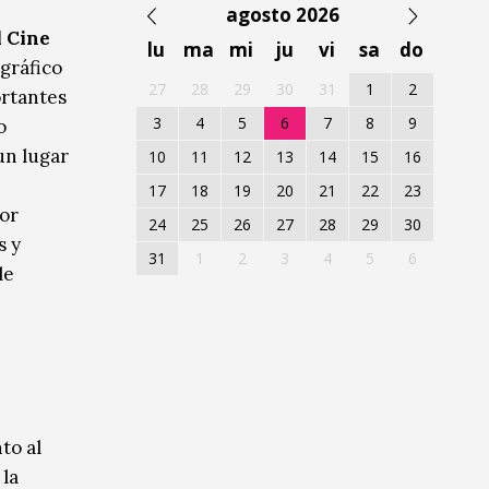
agosto 2026
l Cine
lu
ma
mi
ju
vi
sa
do
gráfico
27
28
29
30
31
1
2
ortantes
3
4
5
6
7
8
9
o
un lugar
10
11
12
13
14
15
16
17
18
19
20
21
22
23
por
24
25
26
27
28
29
30
s y
31
1
2
3
4
5
6
le
to al
 la