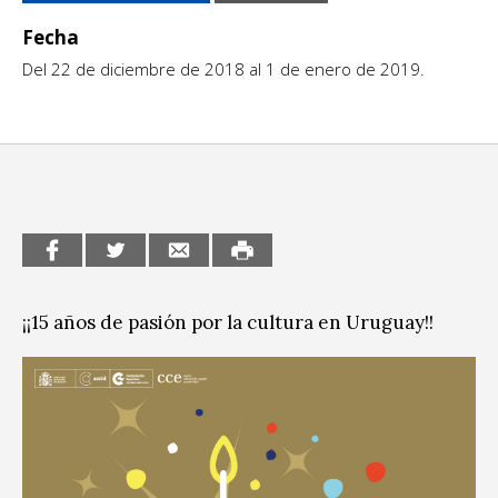
Escénicas
CCE en el interior/libros
Fecha
Exposiciones
Del 22 de diciembre de 2018 al 1 de enero de 2019.
Espacio itinerante de lectura infantil
Formación
Género y Diversidad
Infantil y Juvenil
Letras
Medio Ambiente
¡¡15 años de pasión por la cultura en Uruguay!!
Música
Sin categoría