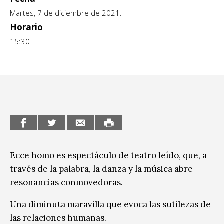
Escénicas
Martes, 7 de diciembre de 2021.
CCE en el interior/libros
Exposiciones
Horario
Espacio itinerante de lectura infantil
15:30
Formación
Género y Diversidad
Infantil y Juvenil
Letras
Medio Ambiente
Música
Ecce homo es espectáculo de teatro leído, que, a
través de la palabra, la danza y la música abre
Sin categoría
resonancias conmovedoras.
Una diminuta maravilla que evoca las sutilezas de
las relaciones humanas.