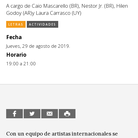
A cargo de Caio Mascarello (BR), Nestor Jr. (BR), Hilen
CCE en el interior/libros
Exposiciones
Godoy (AR)y Laura Carrasco (UY)
Espacio itinerante de lectura infantil
Formación
LETRAS
ACTIVIDADES
Género y Diversidad
Fecha
Jueves, 29 de agosto de 2019.
Infantil y Juvenil
Horario
19:00 a 21:00
Letras
Medio Ambiente
Música
Sin categoría
Con un equipo de artistas internacionales se