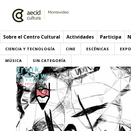
Sobre el Centro Cultural
Actividades
Participa
N
CIENCIA Y TECNOLOGÍA
CINE
ESCÉNICAS
EXPO
MÚSICA
SIN CATEGORÍA
Sobre el Centro Cultural
Red AECID
Actividades
Equipo
> Ir a Actividades
Participa
Instalaciones
Esta semana
Envíanos tu propuesta
Noticias
Visítanos
Inscripciones
Buzón de sugerencias
Convocatorias